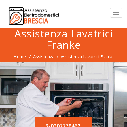
TOGG
NAVI
Assistenza Lavatrici
Franke
Home
/
Assistenza
/
Assistenza Lavatrici Franke
0307778462